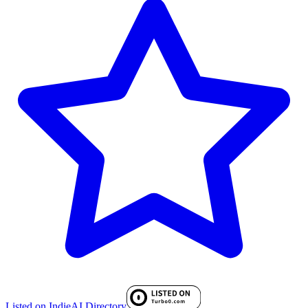
Listed on IndieAI Directory